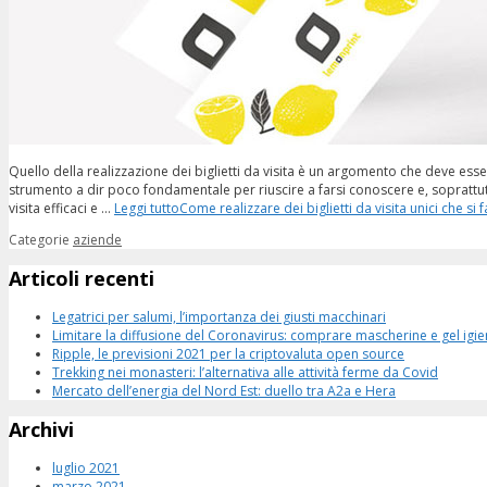
Quello della realizzazione dei biglietti da visita è un argomento che deve esser
strumento a dir poco fondamentale per riuscire a farsi conoscere e, soprattutto
visita efficaci e …
Leggi tutto
Come realizzare dei biglietti da visita unici che si
Categorie
aziende
Articoli recenti
Legatrici per salumi, l’importanza dei giusti macchinari
Limitare la diffusione del Coronavirus: comprare mascherine e gel igi
Ripple, le previsioni 2021 per la criptovaluta open source
Trekking nei monasteri: l’alternativa alle attività ferme da Covid
Mercato dell’energia del Nord Est: duello tra A2a e Hera
Archivi
luglio 2021
marzo 2021