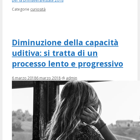
per la primavera/estate 2018
Categorie
curiosità
Diminuzione della capacità
uditiva: si tratta di un
processo lento e progressivo
6 marzo 2018
6 marzo 2018
di
admin